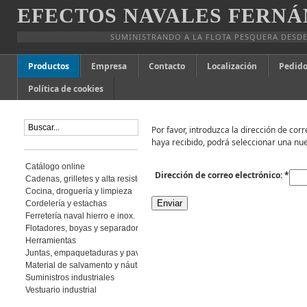
EFECTOS NAVALES FERNÁ
SUMINISTRANDO A LA FLOTA PESQUERA DESDE
Productos
Empresa
Contacto
Localización
Pedido
Política de cookies
Por favor, introduzca la dirección de cor
haya recibido, podrá seleccionar una nu
Catálogo online
Dirección de correo electrónico:
*
Cadenas, grilletes y alta resistencia
Cocina, droguería y limpieza
Enviar
Cordelería y estachas
Ferretería naval hierro e inox.
Flotadores, boyas y separadores
Herramientas
Juntas, empaquetaduras y pavimento
Material de salvamento y náutica
Suministros industriales
Vestuario industrial