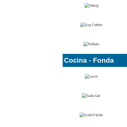
Cocin
a - Fond
a