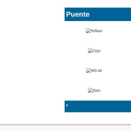
Pu
ente
*