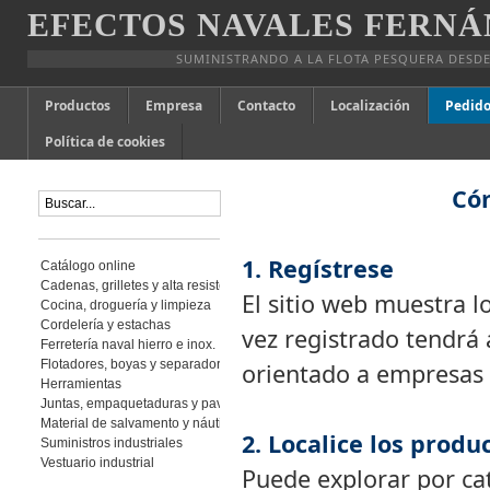
EFECTOS NAVALES FERNÁ
SUMINISTRANDO A LA FLOTA PESQUERA DESDE
Productos
Empresa
Contacto
Localización
Pedido
Política de cookies
Cóm
1. Regístrese
Catálogo online
Cadenas, grilletes y alta resistencia
El sitio web muestra l
Cocina, droguería y limpieza
Cordelería y estachas
vez registrado tendrá a
Ferretería naval hierro e inox.
Flotadores, boyas y separadores
orientado a empresas y
Herramientas
Juntas, empaquetaduras y pavimento
Material de salvamento y náutica
2. Localice los produ
Suministros industriales
Vestuario industrial
Puede explorar por cat