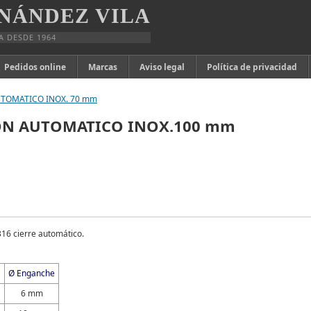
NÁNDEZ VILA
A DESDE 1964
Pedidos online
Marcas
Aviso legal
Política de privacidad
OMATICO INOX. 70 mm
N AUTOMATICO INOX.100 mm
316 cierre automático.
a
Ø Enganche
6 mm