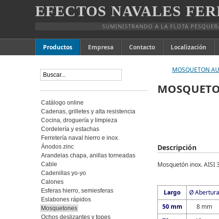
EFECTOS NAVALES FER
SUMINISTRANDO A LA FLOTA PESQUER
Productos
Empresa
Contacto
Localización
MOSQUETON AUT
MOSQUETO
Catálogo online
Cadenas, grilletes y alta resistencia
Cocina, droguería y limpieza
Cordelería y estachas
Ferretería naval hierro e inox.
Descripción
Ánodos zinc
Arandelas chapa, anillas torneadas
Mosquetón inox. AISI 
Cable
Cadenillas yo-yo
Calones
Esferas hierro, semiesferas
Largo
Ø Abertur
Eslabones rápidos
50 mm
8 mm
Mosquetones
Ochos deslizantes y topes