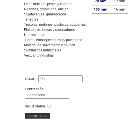
70 mm
12 mm
Otros artículos pesca y cubierta
100 mm
16 mm
Rezones, grampines, anclas
Sujetacables, guardacabos
Tensores
Trócolas, motones, pastecas, cuadernales
Flotadores, boyas y separadores
Herramientas
Juntas, empaquetaduras y pavimento
Material de salvamento y náutica
Suministros industriales
Vestuario industrial
Usuario
Contraseña
Recuérdeme