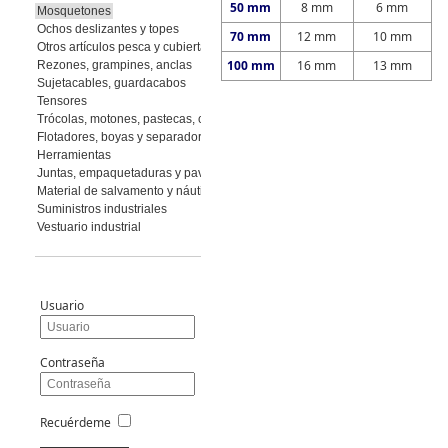
50 mm
8 mm
6 mm
Mosquetones
Ochos deslizantes y topes
70 mm
12 mm
10 mm
Otros artículos pesca y cubierta
100 mm
16 mm
13 mm
Rezones, grampines, anclas
Sujetacables, guardacabos
Tensores
Trócolas, motones, pastecas, cuadernales
Flotadores, boyas y separadores
Herramientas
Juntas, empaquetaduras y pavimento
Material de salvamento y náutica
Suministros industriales
Vestuario industrial
Usuario
Contraseña
Recuérdeme