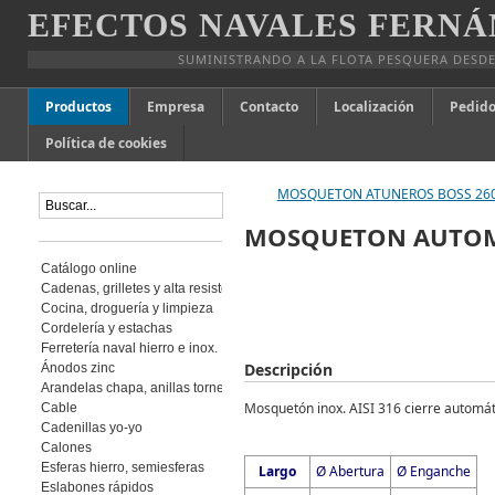
EFECTOS NAVALES FERNÁ
SUMINISTRANDO A LA FLOTA PESQUERA DESDE
Productos
Empresa
Contacto
Localización
Pedido
Política de cookies
MOSQUETON ATUNEROS BOSS 26
MOSQUETON AUTOM
Catálogo online
Cadenas, grilletes y alta resistencia
Cocina, droguería y limpieza
Cordelería y estachas
Ferretería naval hierro e inox.
Descripción
Ánodos zinc
Arandelas chapa, anillas torneadas
Mosquetón inox. AISI 316 cierre automát
Cable
Cadenillas yo-yo
Calones
Esferas hierro, semiesferas
Largo
Ø Abertura
Ø Enganche
Eslabones rápidos