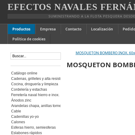
EFECTOS NAVALES FERNÁ
SUMINISTRANDO A LA FLOTA PESQUERA DESDE
Productos
Empresa
Contacto
Localización
Pedido
Política de cookies
MOSQUETON BOMBERO INOX. 60x
MOSQUETON BOMBER
Catálogo online
Cadenas, grilletes y alta resistencia
Cocina, droguería y limpieza
Cordelería y estachas
Ferretería naval hierro e inox.
Ánodos zinc
Arandelas chapa, anillas torneadas
Cable
Cadenillas yo-yo
Calones
Esferas hierro, semiesferas
Eslabones rápidos