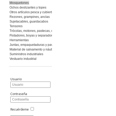
Mosquetones
Ochos deslizantes y topes
Otros artículos pesca y cubierta
Rezones, grampines, anclas
Sujetacables, guardacabos
Tensores
Trócolas, motones, pastecas, cuadernales
Flotadores, boyas y separadores
Herramientas
Juntas, empaquetaduras y pavimento
Material de salvamento y náutica
Suministros industriales
Vestuario industrial
Usuario
Contraseña
Recuérdeme