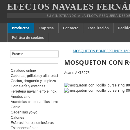
EFECTOS NAVALES FERNÁ
SUMINISTRANDO A LA FLOTA PESQUERA DESDE
Productos
Empresa
Contacto
Localización
Pedido
Política de cookies
MOSQUETON BOMBERO INOX.160
MOSQUETON CON RO
Catálogo online
Asano AK18275
Cadenas, grilletes y alta resistencia
Cocina, droguería y limpieza
Cordelería y estachas
Ferretería naval hierro e inox.
Ánodos zinc
Arandelas chapa, anillas torneadas
Cable
Cadenillas yo-yo
Calones
Esferas hierro, semiesferas
Eslabones rápidos