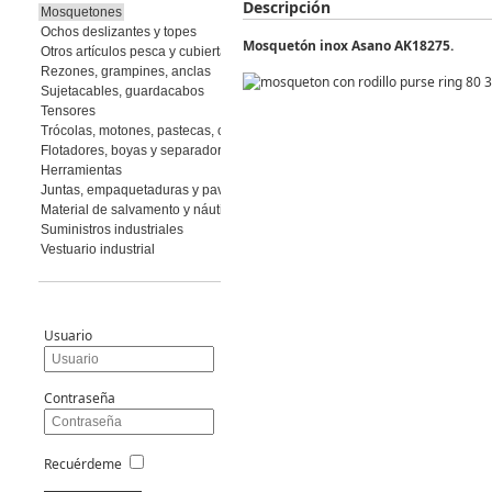
Descripción
Mosquetones
Ochos deslizantes y topes
Mosquetón inox Asano AK18275.
Otros artículos pesca y cubierta
Rezones, grampines, anclas
Sujetacables, guardacabos
Tensores
Trócolas, motones, pastecas, cuadernales
Flotadores, boyas y separadores
Herramientas
Juntas, empaquetaduras y pavimento
Material de salvamento y náutica
Suministros industriales
Vestuario industrial
Usuario
Contraseña
Recuérdeme