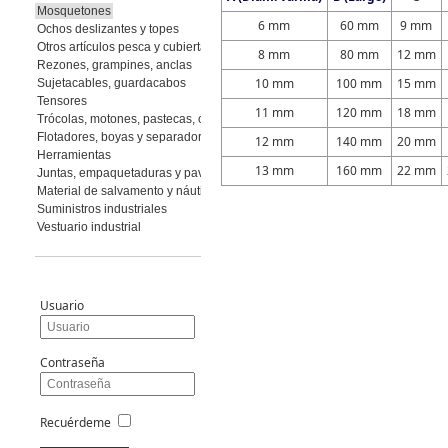
Mosquetones
6 mm
60 mm
9 mm
Ochos deslizantes y topes
Otros artículos pesca y cubierta
8 mm
80 mm
12 mm
Rezones, grampines, anclas
10 mm
100 mm
15 mm
Sujetacables, guardacabos
Tensores
11 mm
120 mm
18 mm
Trócolas, motones, pastecas, cuadernales
Flotadores, boyas y separadores
12 mm
140 mm
20 mm
Herramientas
13 mm
160 mm
22 mm
Juntas, empaquetaduras y pavimento
Material de salvamento y náutica
Suministros industriales
Vestuario industrial
Usuario
Contraseña
Recuérdeme