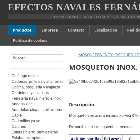
EFECTOS NAVALES FERNÁ
SUMINISTRANDO A LA FLOTA PESQUERA DESDE
Productos
Empresa
Contacto
Localización
Pedido
Política de cookies
MOSQUETON INOX. C/SEGURO 12
MOSQUETON INOX. 
Catálogo online
Cadenas, grilletes y alta resistencia
Cocina, droguería y limpieza
Cordelería y estachas
Ferretería naval hierro e inox.
Descripción
Ánodos zinc
Arandelas chapa, anillas torneadas
Mosquetón en acero inoxidable Aisi 316 
Cable
Cadenillas yo-yo
Disponible en las siguientes medidas:
Calones
Esferas hierro, semiesferas
Eslabones rápidos
A (Diám. varilla)
B (Largo)
C