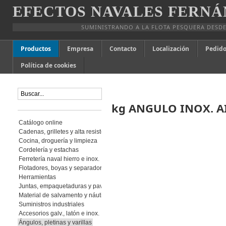
EFECTOS NAVALES FERNÁ
SUMINISTRANDO A LA FLOTA PESQUERA DESDE
Productos
Empresa
Contacto
Localización
Pedido
Política de cookies
kg ANGULO INOX. AI
Catálogo online
Cadenas, grilletes y alta resistencia
Cocina, droguería y limpieza
Cordelería y estachas
Ferretería naval hierro e inox.
Flotadores, boyas y separadores
Herramientas
Juntas, empaquetaduras y pavimento
Material de salvamento y náutica
Suministros industriales
Accesorios galv., latón e inox.
Ángulos, pletinas y varillas