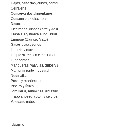
Cajas, canastos, cubos, contenedores
Cerrajería
Conservantes alimentarios
Consumibles eléctricos
Desoxidantes
Electrodos, discos corte y desbaste, muelas y piedras, abrasivos flexibles
Embalaje y marcaje industrial
Engrase (Samoa, Mato)
Gases y accesorios
Librería y escritorio
Limpieza técnica e industrial
Lubricantes
Mangueras, válvulas, grifos y accesorios
Mantenimiento industrial
Neumática
Pesas y manómetros
Pintura y útiles
Tornillería, remaches, abrazaderas
Trapo al peso, coton y celulosa
Vestuario industrial
Usuario