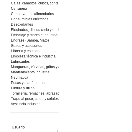
Cajas, canastos, cubos, contenedores
Cerrajería
Conservantes alimentarios
Consumibles eléctricos
Desoxidantes
Electrodos, discos corte y desbaste, muelas y piedras, abrasivos flexibles
Embalaje y marcaje industrial
Engrase (Samoa, Mato)
Gases y accesorios
Librería y escritorio
Limpieza técnica e industrial
Lubricantes
Mangueras, válvulas, grifos y accesorios
Mantenimiento industrial
Neumática
Pesas y manómetros
Pintura y útiles
Tornillería, remaches, abrazaderas
Trapo al peso, coton y celulosa
Vestuario industrial
Usuario