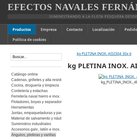
EFECTOS NAVALES FERNÁ
SUMINISTRANDO A LA FLOTA PESQUERA DESDE
Productos
Empresa
Contacto
Localización
Pedido
Política de cookies
kg PLETINA INOX. AISI304 30x 6
kg PLETINA INOX. AI
Catálogo online
Cadenas, grilletes y alta resistencia
kg_PLETINA_INOX._4
Cocina, droguería y limpieza
Cordelería y estachas
Ferretería naval hierro e inox.
Flotadores, boyas y separadores
Herramientas
Juntas, empaquetaduras y pavimento
Material de salvamento y náutica
Suministros industriales
Accesorios galv., latón e inox.
Ángulos, pletinas y varillas