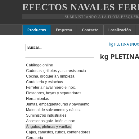
EFECTOS NAVALES FER
SUMINISTRANDO A LA FLOTA PESQUER
Productos
Empresa
Contacto
Localización
kg PLETINA INOX.
kg PLETINA
Catálogo online
Cadenas, grilletes y alta resistencia
Cocina, droguería y limpieza
Cordelería y estachas
Ferretería naval hierro e inox.
Flotadores, boyas y separadores
Herramientas
Juntas, empaquetaduras y pavimento
Material de salvamento y náutica
Suministros industriales
Accesorios galv., latón e inox.
Ángulos, pletinas y varillas
Cajas, canastos, cubos, contenedores
Cerrajería