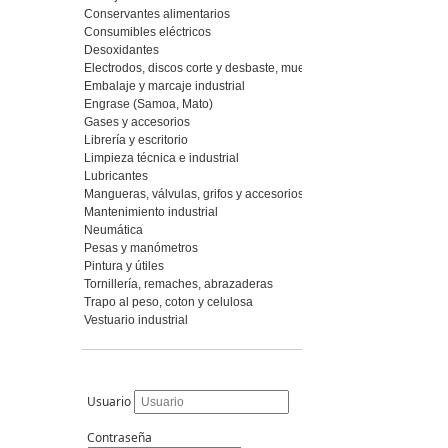
Conservantes alimentarios
Consumibles eléctricos
Desoxidantes
Electrodos, discos corte y desbaste, muelas y piedras, abrasivos fl
Embalaje y marcaje industrial
Engrase (Samoa, Mato)
Gases y accesorios
Librería y escritorio
Limpieza técnica e industrial
Lubricantes
Mangueras, válvulas, grifos y accesorios
Mantenimiento industrial
Neumática
Pesas y manómetros
Pintura y útiles
Tornillería, remaches, abrazaderas
Trapo al peso, coton y celulosa
Vestuario industrial
Usuario
Contraseña