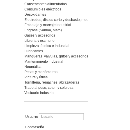
Conservantes alimentarios
Consumibles eléctricos
Desoxidantes
Electrodos, discos corte y desbaste, muelas y piedras, abrasivos fl
Embalaje y marcaje industrial
Engrase (Samoa, Mato)
Gases y accesorios
Librería y escritorio
Limpieza técnica e industrial
Lubricantes
Mangueras, válvulas, grifos y accesorios
Mantenimiento industrial
Neumática
Pesas y manómetros
Pintura y útiles
Tornillería, remaches, abrazaderas
Trapo al peso, coton y celulosa
Vestuario industrial
Usuario
Contraseña