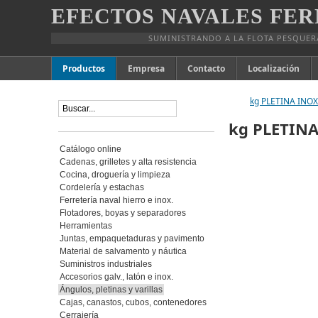
EFECTOS NAVALES FER
SUMINISTRANDO A LA FLOTA PESQUER
Productos
Empresa
Contacto
Localización
kg PLETINA INOX.
kg PLETINA
Catálogo online
Cadenas, grilletes y alta resistencia
Cocina, droguería y limpieza
Cordelería y estachas
Ferretería naval hierro e inox.
Flotadores, boyas y separadores
Herramientas
Juntas, empaquetaduras y pavimento
Material de salvamento y náutica
Suministros industriales
Accesorios galv., latón e inox.
Ángulos, pletinas y varillas
Cajas, canastos, cubos, contenedores
Cerrajería