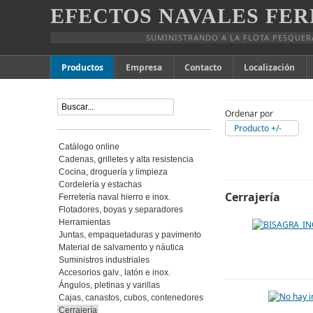
EFECTOS NAVALES FER
SUMINISTRANDO A LA FLOTA PESQUER
Productos
Empresa
Contacto
Localización
Ordenar por
Producto +/-
Catálogo online
Cadenas, grilletes y alta resistencia
Cocina, droguería y limpieza
Cordelería y estachas
Cerrajería
Ferretería naval hierro e inox.
Flotadores, boyas y separadores
Herramientas
Juntas, empaquetaduras y pavimento
Material de salvamento y náutica
Suministros industriales
Accesorios galv., latón e inox.
Ángulos, pletinas y varillas
Cajas, canastos, cubos, contenedores
Cerrajería