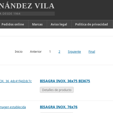
NÁNDEZ VILA
A DESDE 1964
Pedidos online
Marcas
Aviso legal
Política de privacidad
Inicio
Anterior
1
2
Siguiente
Final
BISAGRA INOX. 36x75 BI3675
Detalles de producto
BISAGRA INOX. 76x76