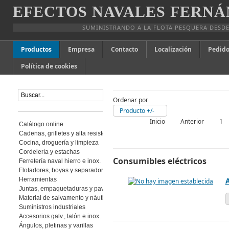
EFECTOS NAVALES FERNÁ
SUMINISTRANDO A LA FLOTA PESQUERA DESDE
Productos
Empresa
Contacto
Localización
Pedido
Política de cookies
Ordenar por
Producto +/-
Inicio
Anterior
1
Catálogo online
Cadenas, grilletes y alta resistencia
Cocina, droguería y limpieza
Cordelería y estachas
Consumibles eléctricos
Ferretería naval hierro e inox.
Flotadores, boyas y separadores
Herramientas
Juntas, empaquetaduras y pavimento
Material de salvamento y náutica
Suministros industriales
Accesorios galv., latón e inox.
Ángulos, pletinas y varillas