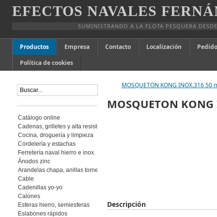
EFECTOS NAVALES FERNÁ
SUMINISTRANDO A LA FLOTA PESQUERA DESDE
Productos
Empresa
Contacto
Localización
Pedido
Política de cookies
MOSQUETON KONG INOX.316 50
MOSQUETON KONG 
Catálogo online
Cadenas, grilletes y alta resistencia
Cocina, droguería y limpieza
Cordelería y estachas
Ferretería naval hierro e inox.
Ánodos zinc
Arandelas chapa, anillas torneadas
Cable
Cadenillas yo-yo
Calones
Descripción
Esferas hierro, semiesferas
Eslabones rápidos