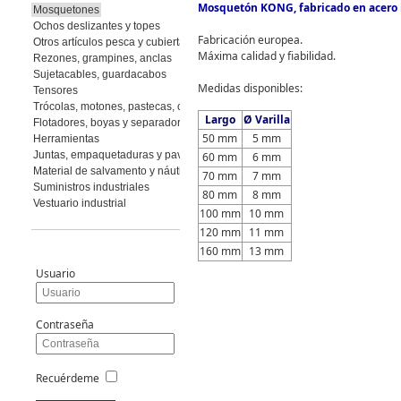
Mosquetón KONG, fabricado en acero i
Mosquetones
Ochos deslizantes y topes
Fabricación europea.
Otros artículos pesca y cubierta
Máxima calidad y fiabilidad.
Rezones, grampines, anclas
Sujetacables, guardacabos
Medidas disponibles:
Tensores
Trócolas, motones, pastecas, cuadernales
Largo
Ø Varilla
Flotadores, boyas y separadores
50 mm
5 mm
Herramientas
Juntas, empaquetaduras y pavimento
60 mm
6 mm
Material de salvamento y náutica
70 mm
7 mm
Suministros industriales
80 mm
8 mm
Vestuario industrial
100 mm
10 mm
120 mm
11 mm
160 mm
13 mm
Usuario
Contraseña
Recuérdeme