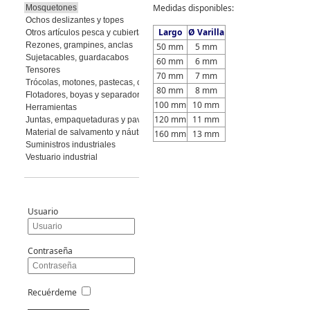
Medidas disponibles:
Mosquetones
Ochos deslizantes y topes
Largo
Ø Varilla
Otros artículos pesca y cubierta
Rezones, grampines, anclas
50 mm
5 mm
Sujetacables, guardacabos
60 mm
6 mm
Tensores
70 mm
7 mm
Trócolas, motones, pastecas, cuadernales
80 mm
8 mm
Flotadores, boyas y separadores
100 mm
10 mm
Herramientas
120 mm
11 mm
Juntas, empaquetaduras y pavimento
Material de salvamento y náutica
160 mm
13 mm
Suministros industriales
Vestuario industrial
Usuario
Contraseña
Recuérdeme