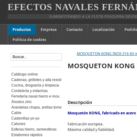
EFECTOS NAVALES FERNÁ
SUMINISTRANDO A LA FLOTA PESQUERA DESDE
Productos
Empresa
Contacto
Localización
Pedido
Política de cookies
MOSQUETON KONG INOX.316 60
MOSQUETON KONG 
Catálogo online
Cadenas, grilletes y alta resistencia
Cocina, droguería y limpieza
Cordelería y estachas
Ferretería naval hierro e inox.
Descripción
Ánodos zinc
Arandelas chapa, anillas torneadas
Mosquetón KONG, fabricado en acero i
Cable
Cadenillas yo-yo
Fabricación europea.
Calones
Máxima calidad y fiabilidad.
Esferas hierro, semiesferas
Eslabones rápidos