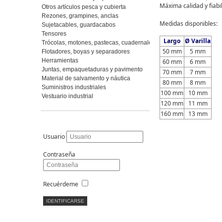
Máxima calidad y fiabi
Otros artículos pesca y cubierta
Rezones, grampines, anclas
Medidas disponibles:
Sujetacables, guardacabos
Tensores
Largo
Ø Varilla
Trócolas, motones, pastecas, cuadernales
50 mm
5 mm
Flotadores, boyas y separadores
Herramientas
60 mm
6 mm
Juntas, empaquetaduras y pavimento
70 mm
7 mm
Material de salvamento y náutica
80 mm
8 mm
Suministros industriales
100 mm
10 mm
Vestuario industrial
120 mm
11 mm
160 mm
13 mm
Usuario
Contraseña
Recuérdeme