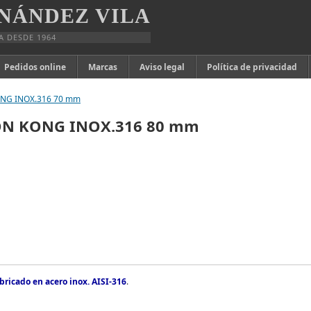
NÁNDEZ VILA
A DESDE 1964
Pedidos online
Marcas
Aviso legal
Política de privacidad
G INOX.316 70 mm
N KONG INOX.316 80 mm
icado en acero inox. AISI-316
.