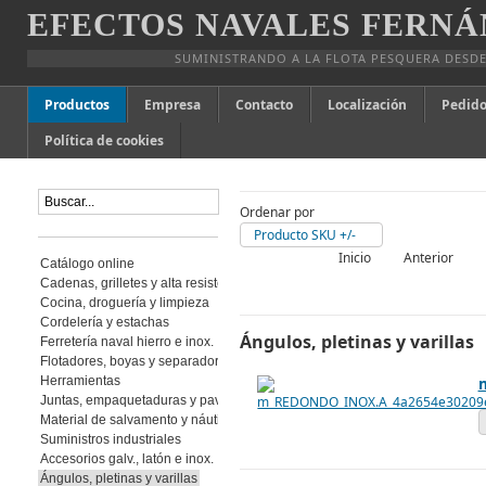
EFECTOS NAVALES FERNÁ
SUMINISTRANDO A LA FLOTA PESQUERA DESDE
Productos
Empresa
Contacto
Localización
Pedido
Política de cookies
Ordenar por
Producto SKU +/-
Inicio
Anterior
Catálogo online
Cadenas, grilletes y alta resistencia
Cocina, droguería y limpieza
Cordelería y estachas
Ángulos, pletinas y varillas
Ferretería naval hierro e inox.
Flotadores, boyas y separadores
Herramientas
Juntas, empaquetaduras y pavimento
Material de salvamento y náutica
Suministros industriales
Accesorios galv., latón e inox.
Ángulos, pletinas y varillas