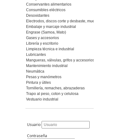
Conservantes alimentarios
Consumibles eléctricos
Desoxidantes
Electrodos, discos corte y desbaste, muelas y piedras, abrasivos fl
Embalaje y marcaje industrial
Engrase (Samoa, Mato)
Gases y accesorios
Librería y escritorio
Limpieza técnica e industrial
Lubricantes
Mangueras, válvulas, grifos y accesorios
Mantenimiento industrial
Neumática
Pesas y manómetros
Pintura y útiles
Tornillería, remaches, abrazaderas
Trapo al peso, coton y celulosa
Vestuario industrial
Usuario
Contraseña