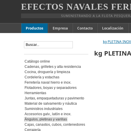
EFECTOS NAVALES FER
SUMINISTRANDO A LA FLOTA PESQUER
Productos
Empresa
Contacto
Localización
kg PLETINA INOX.
kg PLETINA
Catálogo online
Cadenas, grilletes y alta resistencia
Cocina, droguería y limpieza
Cordelería y estachas
Ferretería naval hierro e inox.
Flotadores, boyas y separadores
Herramientas
Juntas, empaquetaduras y pavimento
Material de salvamento y náutica
Suministros industriales
Accesorios galv., latón e inox.
Ángulos, pletinas y varillas
Cajas, canastos, cubos, contenedores
Cerrajería