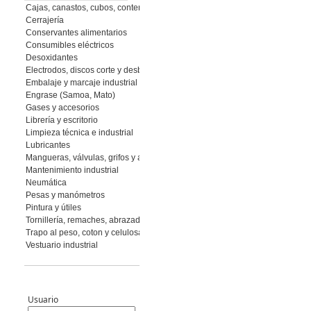
Cajas, canastos, cubos, contenedores
Cerrajería
Conservantes alimentarios
Consumibles eléctricos
Desoxidantes
Electrodos, discos corte y desbaste, muelas y piedras, abrasivos flexibles
Embalaje y marcaje industrial
Engrase (Samoa, Mato)
Gases y accesorios
Librería y escritorio
Limpieza técnica e industrial
Lubricantes
Mangueras, válvulas, grifos y accesorios
Mantenimiento industrial
Neumática
Pesas y manómetros
Pintura y útiles
Tornillería, remaches, abrazaderas
Trapo al peso, coton y celulosa
Vestuario industrial
Usuario