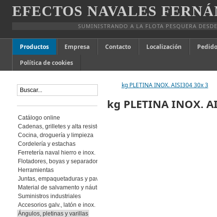
EFECTOS NAVALES FERNÁ
SUMINISTRANDO A LA FLOTA PESQUERA DESDE
Productos
Empresa
Contacto
Localización
Pedido
Política de cookies
kg PLETINA INOX. AISI304 30x 3
kg PLETINA INOX. AI
Catálogo online
Cadenas, grilletes y alta resistencia
Cocina, droguería y limpieza
Cordelería y estachas
Ferretería naval hierro e inox.
Flotadores, boyas y separadores
Herramientas
Juntas, empaquetaduras y pavimento
Material de salvamento y náutica
Suministros industriales
Accesorios galv., latón e inox.
Ángulos, pletinas y varillas